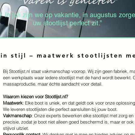
"Varen is genieten"
! In juli zijn we op vakantie, in augustus zor
uw stootlijst perfect zit.”
in stijl – maatwerk stootlijsten m
Bij Stootlijst.nl staat vakmanschap voorop. Wij zijn geen fabriek, m
een werkplaats waar iedere stootlijst met de hand wordt bewerkt.
massaproductie, maar échte aandacht voor detail.
Waarom kiezen voor Stootlijst.nl?
Maatwerk
: Elke boot is uniek, en dat geldt ook voor onze oplossin
We leveren stootlijsten die perfect aansluiten bij jouw boot.
Vakmanschap
: Onze experts bewerken elke stootlijst met zorg en
precisie, zodat je boot niet alleen goed beschermd is, maar er ook
stijlvol uitziet.
Persoonlijk contact
: Wij denken met je mee en bieden advies op m