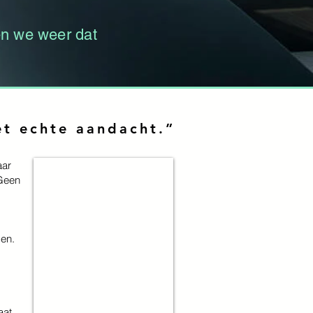
gen we weer dat
et echte aandacht.”
aar
 Geen
gen.
aat