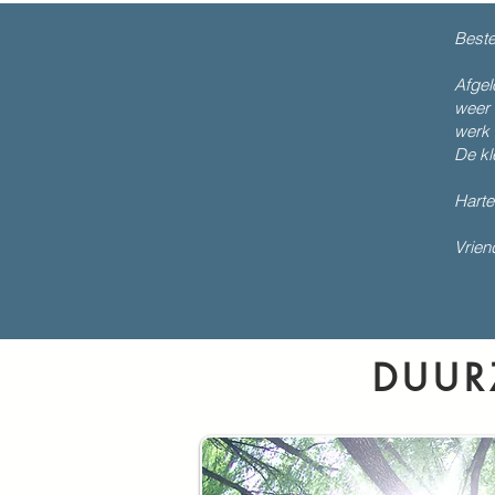
Beste 
Afgel
weer 
werk 
De kl
Harte
Vrien
DUUR