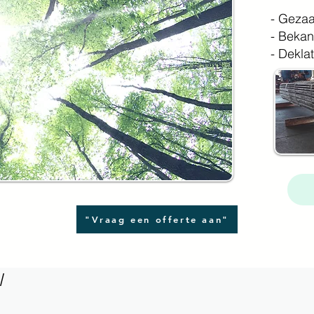
- Geza
- Bekan
- Dekla
"Vraag een offerte aan"
l