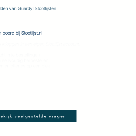
den van Guardyl Stootlijsten
boord bij Stootlijst.nl
 inloggen in een eigen Stootlijst account.
cht in je bestellingen
n eenvoudig herbestellen
en en offertes op een plek
ekijk veelgestelde vragen