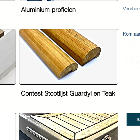
Aluminium profielen
Voorbeel
Kom aan 
Vanaf nu
- Overzi
- Snel e
- Factur
Contest Stootlijst Guardyl en Teak
B