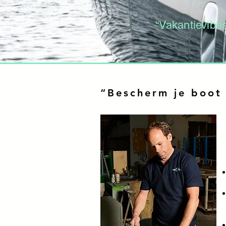
“Vakantievibes
“Bescherm je boot 