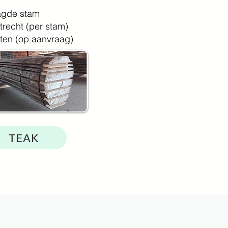
agde stam
trecht (per stam)
tten (op aanvraag)
TEAK