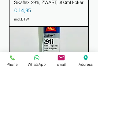
Sikaflex 291i, ZWART, 300ml koker
Prijs
€ 14,95
incl.BTW
Phone
WhatsApp
Email
Address
Sikaflex 291i, WIT, 300ml koker
Prijs
€ 14,95
incl.BTW