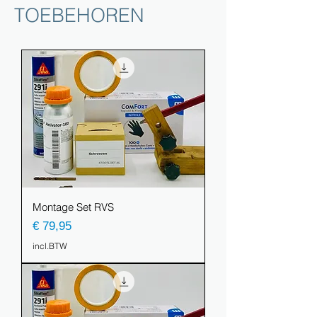
TOEBEHOREN
Montage Set RVS
Prijs
€ 79,95
incl.BTW