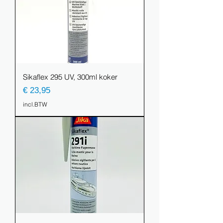
Sikaflex 295 UV, 300ml koker
Prijs
€ 23,95
incl.BTW