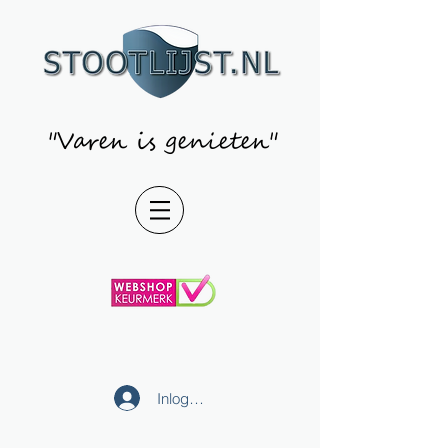
"Varen is genieten"
Inloggen