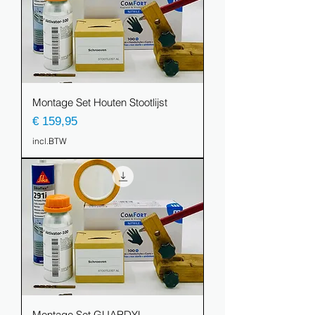
Montage Set Houten Stootlijst
Prijs
€ 159,95
incl.BTW
Montage Set GUARDYL