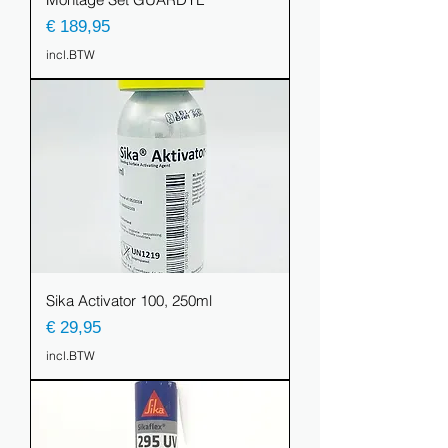
Prijs
€ 189,95
incl.BTW
Sika Activator 100, 250ml
Prijs
€ 29,95
incl.BTW