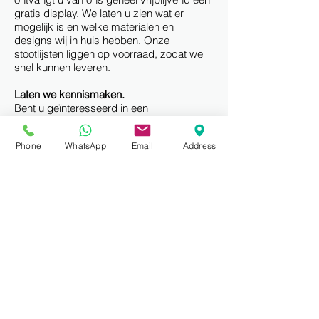
gratis display. We laten u zien wat er
mogelijk is en welke materialen en
designs wij in huis hebben. Onze
stootlijsten liggen op voorraad, zodat we
snel kunnen leveren.
Laten we kennismaken.
Bent u geïnteresseerd in een
samenwerking? Neem dan eenvoudig
contact met ons op via de website of bel
Phone
WhatsApp
Email
Address
ons op
06-30729941
. Wij komen graag bij
u langs om de mogelijkheden te
bespreken en laten graag onze display
zien.
Wij bieden u:
uitbreiding van uw product assortiment
een gratis display
ondersteuning bij de verkoop
stootlijsten met 5 jaar garantie
direct contact
complete service, met of zonder montage