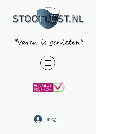
"Varen is genieten"
Inloggen