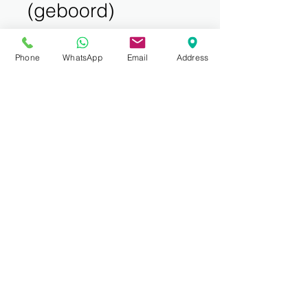
(geboord)
Prijs
€ 189,95
incl.BTW
Phone
WhatsApp
Email
Address
Aantal
*
Toevoegen aan winkelwagen
20x5mm, Halve Maan
Prijs per lengte 5 meter.
Aluminium Blank geanodiseerd,
geboord.
Boorgat 4.2mm gesouvereind,
circa 197mm h.o.h.