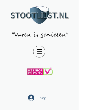
"Varen is genieten"
Inloggen