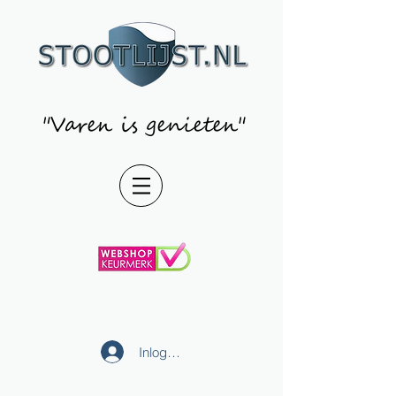
"Varen is genieten"
Inloggen