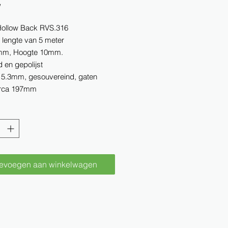
W
ollow Back RVS.316
r lengte van 5 meter
2mm, Hoogte 10mm.
 en gepolijst
 5.3mm, gesouvereind, gaten
circa 197mm
evoegen aan winkelwagen