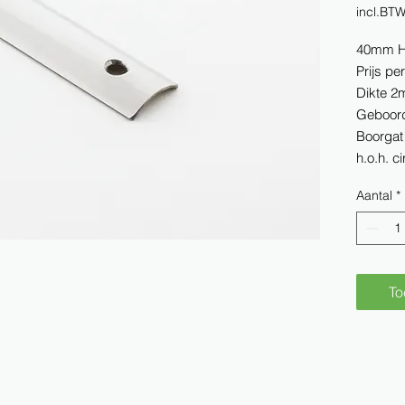
incl.BT
40mm H
Prijs pe
Dikte 
Geboord
Boorgat
h.o.h. 
Aantal
*
To