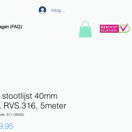
Inloggen
ragen (FAQ)
stootlijst 40mm
 RVS.316, 5meter
ode: S11-38350
Prijs
9,95