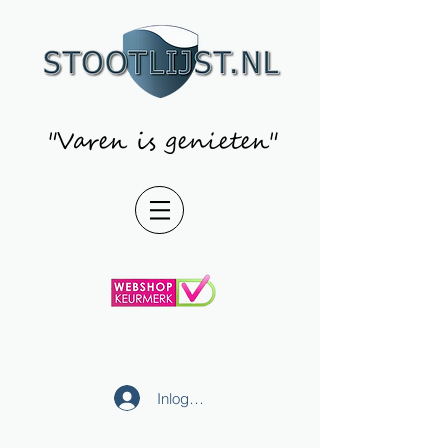
"Varen is genieten"
Inloggen