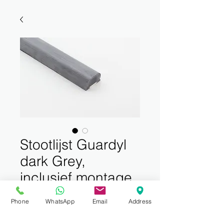
Stootlijst Guardyl
dark Grey,
inclusief montage
Prijs
€ 150,00
Phone
WhatsApp
Email
Address
incl.BTW