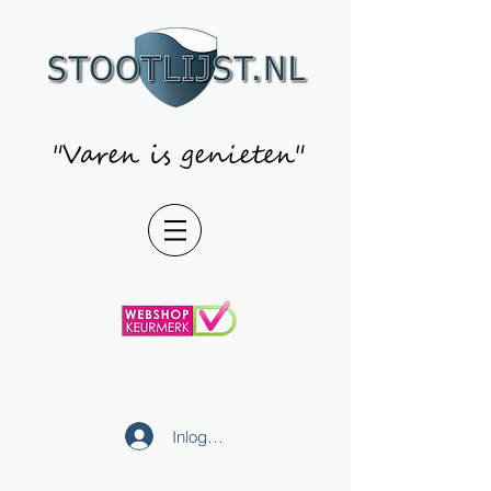
"Varen is genieten"
Inloggen