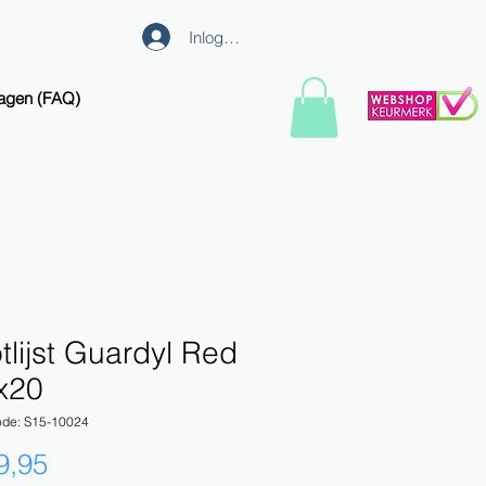
Inloggen
ragen (FAQ)
tlijst Guardyl Red
x20
ode: S15-10024
Prijs
9,95