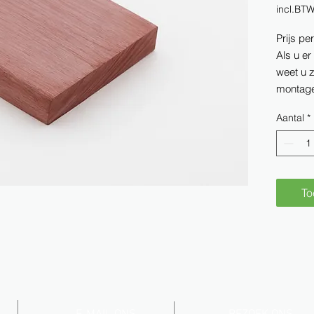
incl.BT
Prijs pe
Als u er
weet u z
montage
Aantal
*
To