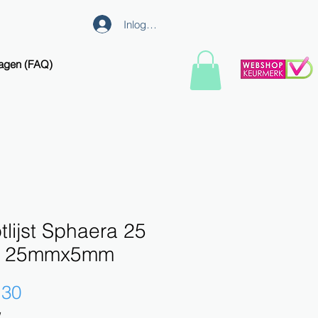
Inloggen
ragen (FAQ)
tlijst Sphaera 25
 25mmx5mm
Prijs
,30
W