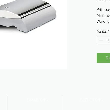
Prijs pe
Minimal
Wordt ge
Aantal
*
To
E-MAIL ONS
BEZOEK ONS