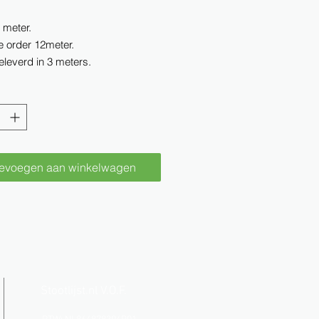
r meter.
e order 12meter.
leverd in 3 meters.
evoegen aan winkelwagen
Stootlijst.nl V.O.F.