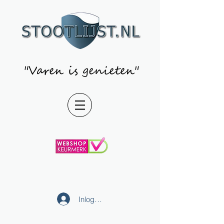
"Varen is genieten"
Inloggen