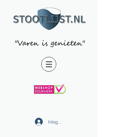
"Varen is genieten"
Inloggen