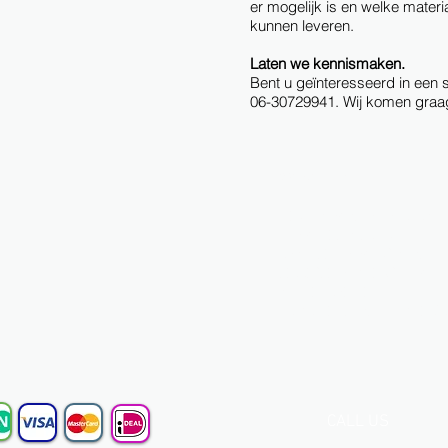
er mogelijk is en welke materi
kunnen leveren.
Laten we kennismaken.
Bent u geïnteresseerd in een
06-30729941. Wij komen graag
Wij bieden u:
uitbreiding van uw produc
een gratis display
ondersteuning bij de ver
stootlijsten met 5 jaar gar
direct contact
complete service, met of
CALL US