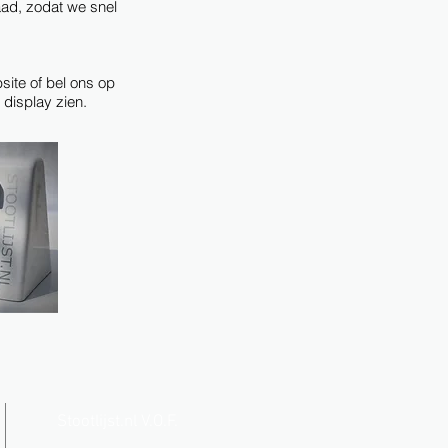
aad, zodat we snel
ite of bel ons op
display zien.
Stootlijst.nl V.O.F.