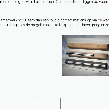
alen en designs wij in huis hebben. Onze stootlijsten liggen op voorr
 samenwerking? Neem dan eenvoudig contact met ons op via de webs
 bij u langs om de mogelijkheden te bespreken en laten graag onze 
t assortiment
koop
antie
 zonder montage
EMAIL US
VISIT US